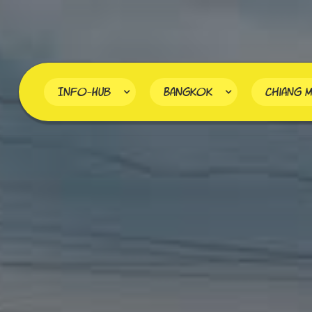
Info-Hub
Bangkok
Chiang M