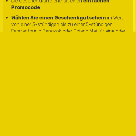
Die Geschenkkarte enthält einen
einfachen
Promocode
Wählen Sie einen Geschenkgutschein
im Wert
von einer 3-stündigen bis zu einer 5-stündigen
Fahrradtour in Bangkok oder Chiang Mai für eine oder
zwei Personen.
Wählen Sie, ob Sie die Geschenkkarte
per E-Mail
versenden
oder
ausdrucken
möchten.
Fügen Sie eine Nachricht hinzu, um Ihre
Geschenkkarte
zu personalisieren
Die Geschenkkarte ist
12 Monate
lang gültig.
Der Empfänger:
Wenden Sie den Promocode auf
reservation.covankessel.com
an, wenn Sie eine
Reservierung vornehmen.