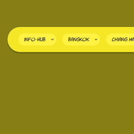
info-HUB
Bangkok
Chiang Ma