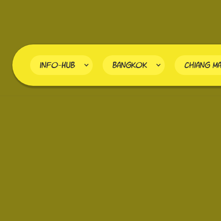
info-HUB
Bangkok
Chiang Ma