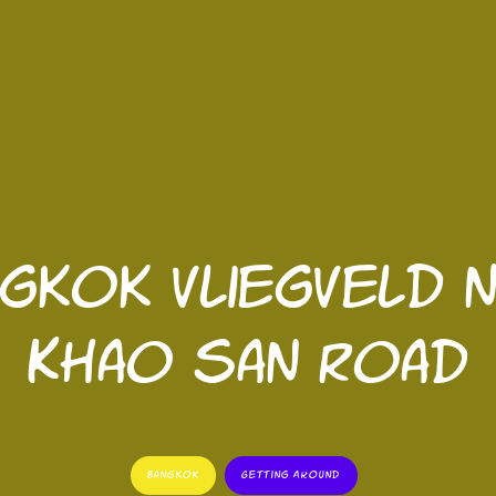
gkok vliegveld 
Khao San Road
Bangkok
Getting Around