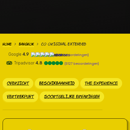
CO ORIGINAL EXTENDED
HOME
BANGKOK
>
>
Google
4.9
(164 beoordelingen)
Tripadvisor
4.8
(5127 beoordelingen)
OVERZICHT
BESCHIKBAARHEID
the experience
VERTREKPUNT
SOORTGELIJKE ERVARINGEN