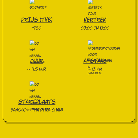
PRIJS (THB)
VERTREK
1950
08:00 en 13:00
DUUR
AFSTAND
~ 4,5 uur
~ 13 km
STARTPLAATS
Bangkok (Tha Phra Chan)