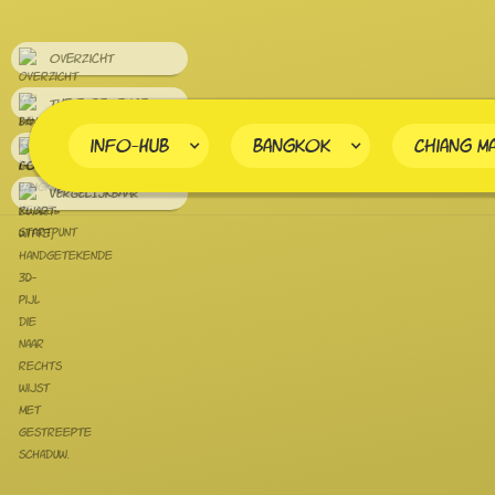
overzicht
the experience
info-HUB
Bangkok
Chiang Ma
VERTREKPUNT
VERGELIJKBAAR